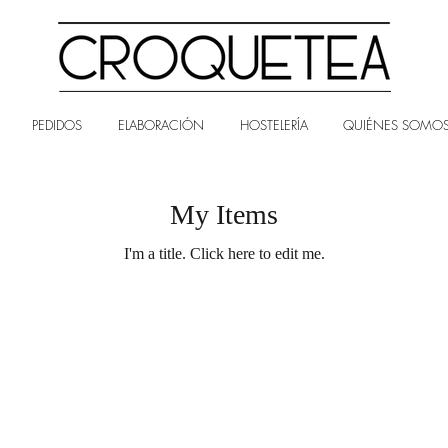
PEDIDOS
ELABORACIÓN
HOSTELERÍA
QUIÉNES SOMO
My Items
I'm a title. ​Click here to edit me.