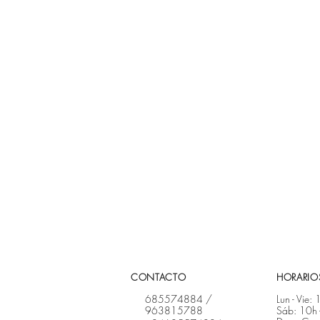
CONTACTO
HORARIOS
685574884
/
Lun - Vie:
963815788
Sáb: 10h 