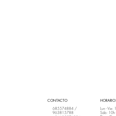
CONTACTO
HORARIOS
685574884
/
Lun - Vie:
963815788
Sáb: 10h 